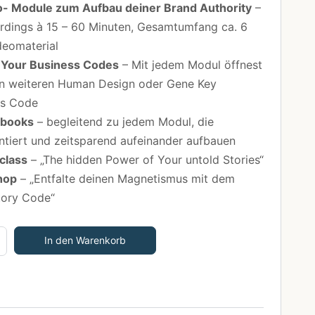
o- Module zum Aufbau deiner Brand Authority
–
rdings à 15 – 60 Minuten, Gesamtumfang ca. 6
deomaterial
 Your Business Codes
– Mit jedem Modul öffnest
en weiteren Human Design oder Gene Key
ss Code
kbooks
– begleitend zu jedem Modul, die
entiert und zeitsparend aufeinander aufbauen
class
– „The hidden Power of Your untold Stories“
hop
– „Entfalte deinen Magnetismus mit dem
tory Code“
In den Warenkorb