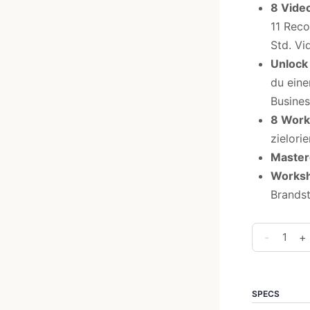
8 Vide
11 Reco
Std. Vi
Unlock
du ein
Busine
8 Wor
zielori
Master
Works
Brands
The
-
+
Brand
Authority
Menge
SPECS